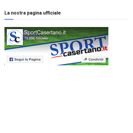
La nostra pagina ufficiale