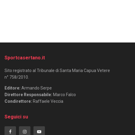
Sportcasertano.it
Sito registrato al Tribunale di Santa Maria Capua Vetere
n° 758/2010.
Editore:
Armando Serpe
Direttore Responsabile:
Marco Falco
Condirettore:
Raffaele Veccia
Seguici su