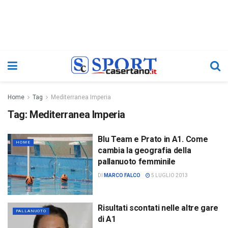
Home
Tag
Mediterranea Imperia
Tag:
Mediterranea Imperia
Blu Team e Prato in A1. Come
HOME
cambia la geografia della
pallanuoto femminile
DI
MARCO FALCO
5 LUGLIO 2013
Risultati scontati nelle altre gare
PALLANUOTO
di A1