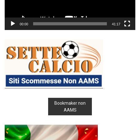
00:00
41:17
Bookmaker non
AAMS