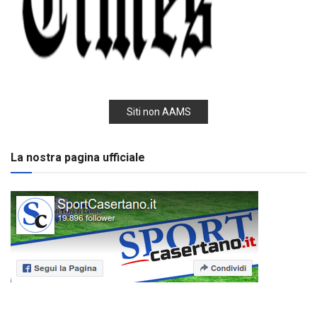
Siti non AAMS
La nostra pagina ufficiale