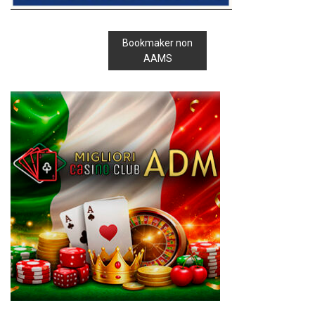
Bookmaker non
AAMS