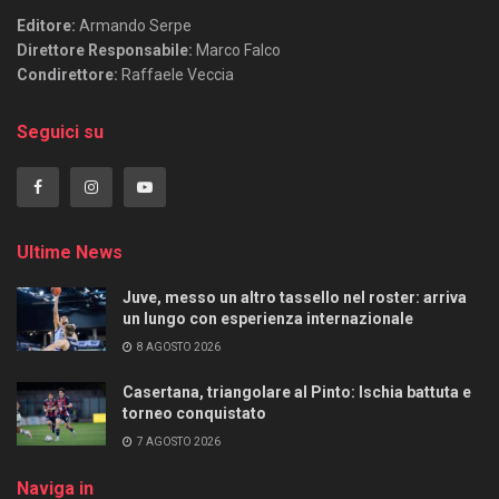
Editore:
Armando Serpe
Direttore Responsabile:
Marco Falco
Condirettore:
Raffaele Veccia
Seguici su
Ultime News
Juve, messo un altro tassello nel roster: arriva
un lungo con esperienza internazionale
8 AGOSTO 2026
Casertana, triangolare al Pinto: Ischia battuta e
torneo conquistato
7 AGOSTO 2026
Naviga in