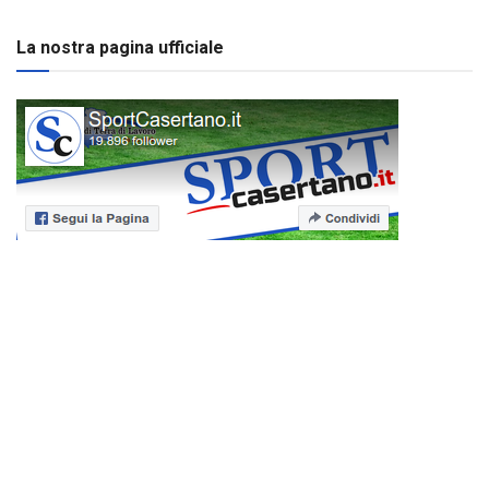
La nostra pagina ufficiale