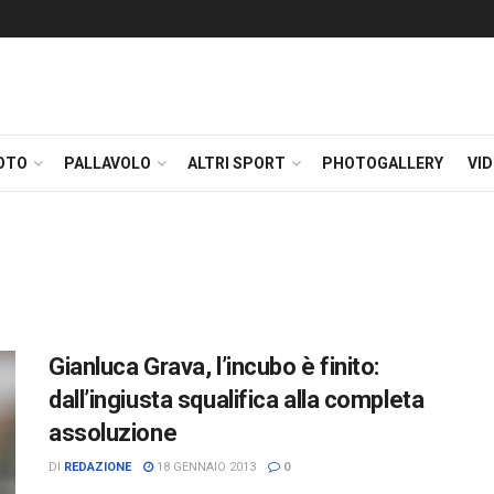
OTO
PALLAVOLO
ALTRI SPORT
PHOTOGALLERY
VI
Gianluca Grava, l’incubo è finito:
dall’ingiusta squalifica alla completa
assoluzione
DI
REDAZIONE
18 GENNAIO 2013
0