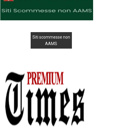
Siti scommesse non
AAMS