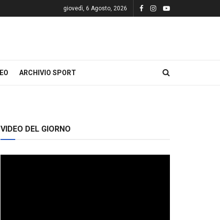
giovedì, 6 Agosto, 2026
DEO
ARCHIVIO SPORT
VIDEO DEL GIORNO
Video
Player