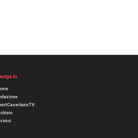
aviga in
ome
edazione
portCasertanoTV
chivio
rivici