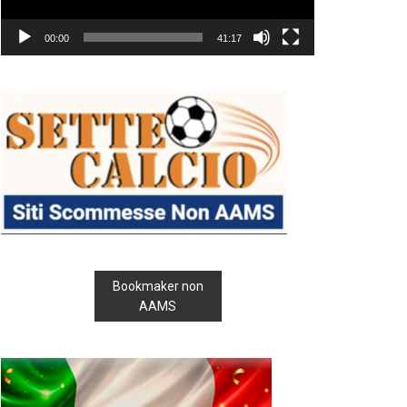
00:00
41:17
Bookmaker non
AAMS