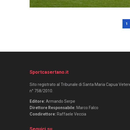
1
Sportcasertano.it
Sito registrato al Tribunale di Santa Maria Capua Veter
n° 758/2010.
Editore:
Armando Serpe
Direttore Responsabile:
Marco Falco
Condirettore:
Raffaele Veccia
Seguici su