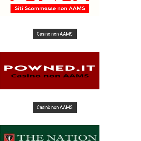
Casino non AAMS
Casinò non AAMS