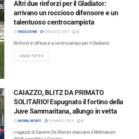
Altri due rinforzi per il Gladiator:
arrivano un roccioso difensore e un
talentuoso centrocampista
DI
REDAZIONE
4 AGOSTO 2019
0
Rinforzi in difesa e a centrocampo per il Gladiator.
LEGGI TUTTO
CAIAZZO, BLITZ DA PRIMATO
SOLITARIO! Espugnato il fortino della
Juve Sammaritana, allungo in vetta
DI
MONIA MONTI
19 MARZO 2019
0
I ragazzi di Saverio De Rienzo staccano il Mithraeum