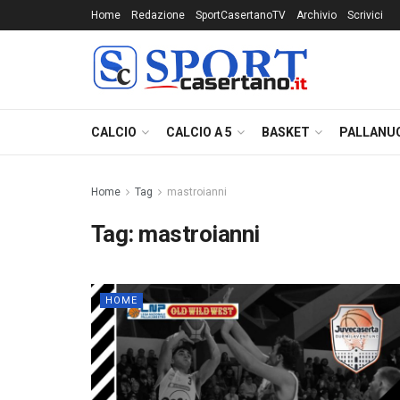
Home
Redazione
SportCasertanoTV
Archivio
Scrivici
CALCIO
CALCIO A 5
BASKET
PALLANU
Home
Tag
mastroianni
Tag:
mastroianni
HOME