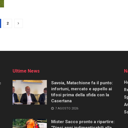
2
Ultime News
N
H
Savoia, Matachione fa il punto:
e
infortuni, mercato e appello ai
R
tifosi prima della sfida con la
S
Casertana
Ar
7 AGOSTO 2026
Sc
Mister Sacco pronto a ripartire:
“Dieci anni indimenticabili alla