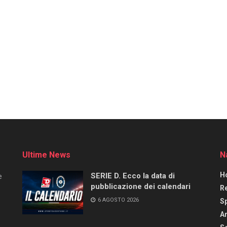
Ultime News
N
H
SERIE D. Ecco la data di
e
pubblicazione dei calendari
R
6 AGOSTO 2026
S
Ar