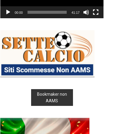
00:00
41:17
Bookmaker non
AAMS