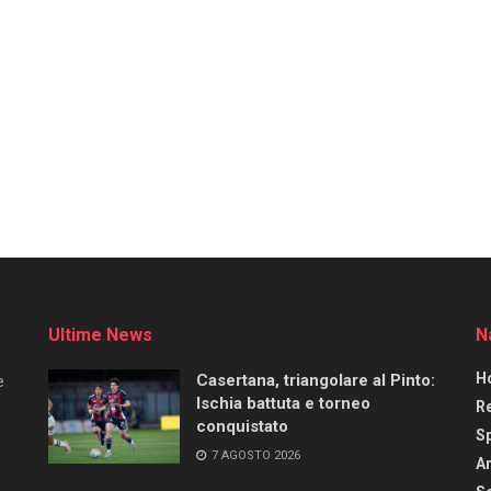
Ultime News
N
H
Casertana, triangolare al Pinto:
e
Ischia battuta e torneo
R
conquistato
S
7 AGOSTO 2026
Ar