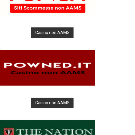
Casino non AAMS
Casinò non AAMS