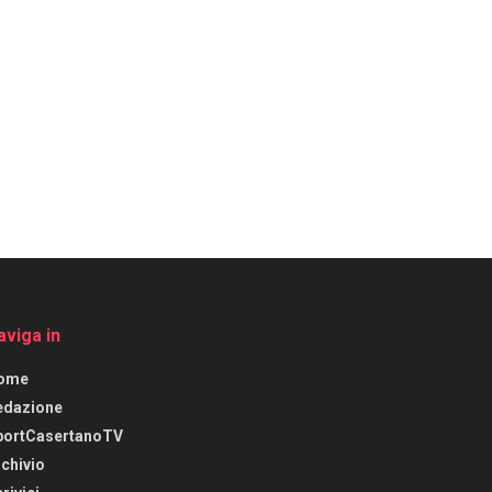
aviga in
ome
edazione
portCasertanoTV
chivio