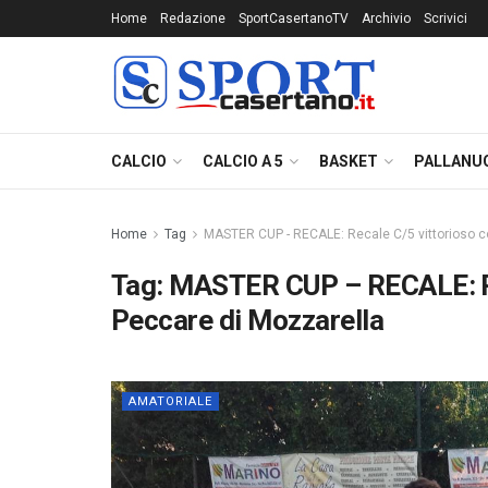
Home
Redazione
SportCasertanoTV
Archivio
Scrivici
CALCIO
CALCIO A 5
BASKET
PALLANU
Home
Tag
MASTER CUP - RECALE: Recale C/5 vittorioso c
Tag:
MASTER CUP – RECALE: Re
Peccare di Mozzarella
AMATORIALE