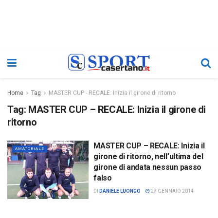
Home
Tag
MASTER CUP - RECALE: Inizia il girone di ritorno
Tag:
MASTER CUP – RECALE: Inizia il girone di
ritorno
MASTER CUP – RECALE: Inizia il
AMATORIALE
girone di ritorno, nell’ultima del
girone di andata nessun passo
falso
DI
DANIELE LUONGO
27 GENNAIO 2014