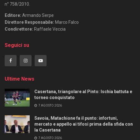
n° 758/2010.
Editore:
Armando Serpe
Direttore Responsabile:
Marco Falco
Condirettore:
Raffaele Veccia
Seguici su
Ultime News
Casertana, triangolare al Pinto: Ischia battuta e
torneo conquistato
7 AGOSTO 2026
Savoia, Matachione fa il punto: infortuni,
mercato e appello ai tifosi prima della sfida con
la Casertana
7 AGOSTO 2026