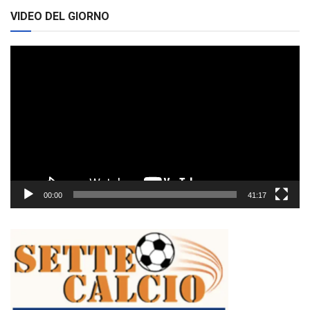
VIDEO DEL GIORNO
Video
Player
00:00
41:17