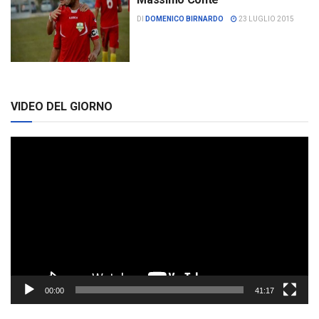
DI
DOMENICO BIRNARDO
23 LUGLIO 2015
VIDEO DEL GIORNO
Video
Player
00:00
41:17