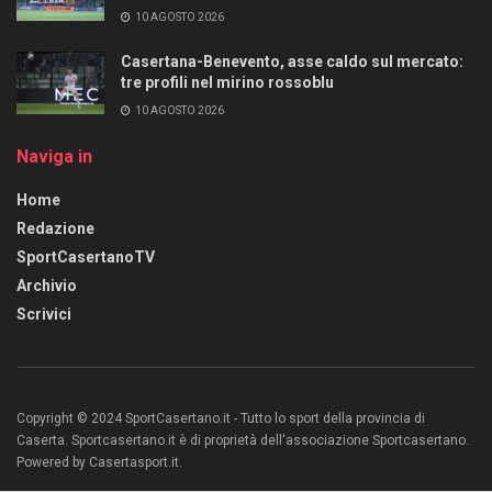
10 AGOSTO 2026
Casertana-Benevento, asse caldo sul mercato:
tre profili nel mirino rossoblu
10 AGOSTO 2026
Naviga in
Home
Redazione
SportCasertanoTV
Archivio
Scrivici
Copyright © 2024 SportCasertano.it - Tutto lo sport della provincia di
Caserta. Sportcasertano.it è di proprietà dell'associazione Sportcasertano.
Powered by Casertasport.it.