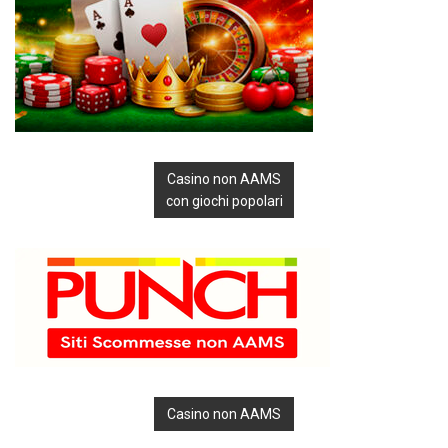
Casino non AAMS
con giochi popolari
Casino non AAMS