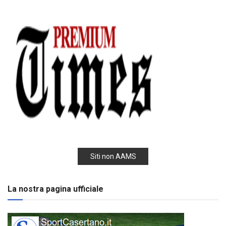
Siti non AAMS
La nostra pagina ufficiale