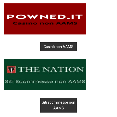
Casinò non AAMS
Siti scommesse non
AAMS