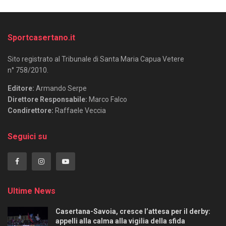
Sportcasertano.it
Sito registrato al Tribunale di Santa Maria Capua Vetere
n° 758/2010.
Editore:
Armando Serpe
Direttore Responsabile:
Marco Falco
Condirettore:
Raffaele Veccia
Seguici su
Ultime News
Casertana-Savoia, cresce l’attesa per il derby:
appelli alla calma alla vigilia della sfida