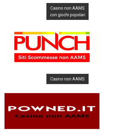
Casino non AAMS
con giochi popolari
Casino non AAMS