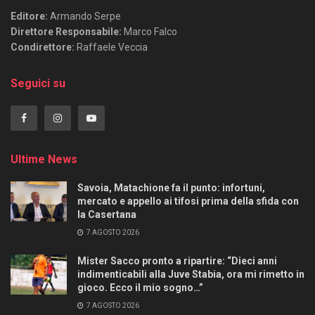
Editore:
Armando Serpe
Direttore Responsabile:
Marco Falco
Condirettore:
Raffaele Veccia
Seguici su
Ultime News
Savoia, Matachione fa il punto: infortuni,
mercato e appello ai tifosi prima della sfida con
la Casertana
7 AGOSTO 2026
Mister Sacco pronto a ripartire: “Dieci anni
indimenticabili alla Juve Stabia, ora mi rimetto in
gioco. Ecco il mio sogno…”
7 AGOSTO 2026