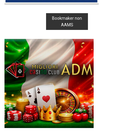
Bookmaker non
AAMS