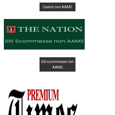
Casinò non AAMS
Siti scommesse non
AAMS