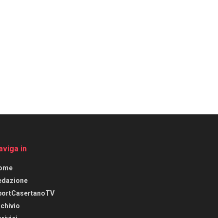
aviga in
ome
edazione
portCasertanoTV
chivio