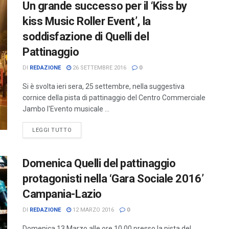
Un grande successo per il ‘Kiss by
kiss Music Roller Event’, la
soddisfazione di Quelli del
Pattinaggio
DI
REDAZIONE
26 SETTEMBRE 2016
0
Si è svolta ieri sera, 25 settembre, nella suggestiva
cornice della pista di pattinaggio del Centro Commerciale
Jambo l'Evento musicale ...
LEGGI TUTTO
Domenica Quelli del pattinaggio
protagonisti nella ‘Gara Sociale 2016’
Campania-Lazio
DI
REDAZIONE
12 MARZO 2016
0
Domenica 13 Marzo alle ore 10,00 presso la pista del