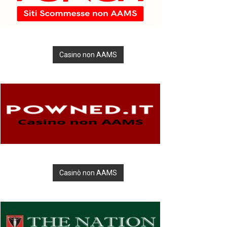
Casino non AAMS
Casinò non AAMS