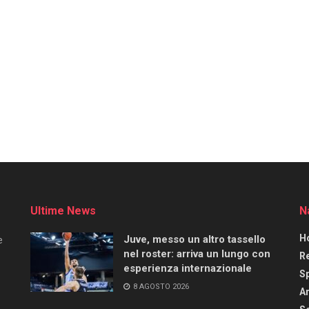
Ultime News
N
H
Juve, messo un altro tassello
e
nel roster: arriva un lungo con
R
esperienza internazionale
S
8 AGOSTO 2026
Ar