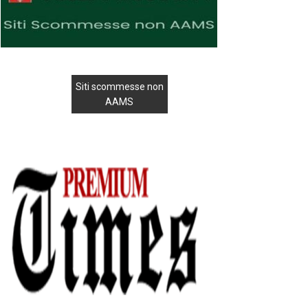
Siti scommesse non
AAMS