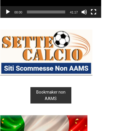
00:00
41:17
Bookmaker non
AAMS