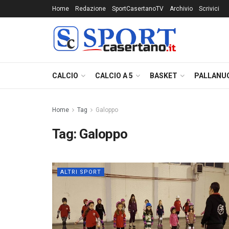
Home
Redazione
SportCasertanoTV
Archivio
Scrivici
CALCIO
CALCIO A 5
BASKET
PALLANU
Home
Tag
Galoppo
Tag:
Galoppo
ALTRI SPORT