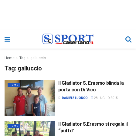
Home
Tag
galluccio
Tag:
galluccio
Il Gladiator S. Erasmo blinda la
HOME
porta con Di Vico
DI
DANIELE LUONGO
28 LUGLIO 2015
Il Gladiator S.Erasmo si regala il
HOME
“puffo”