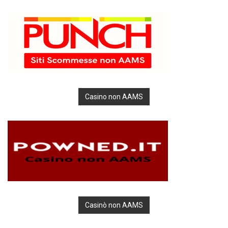
Casino non AAMS
Casinò non AAMS