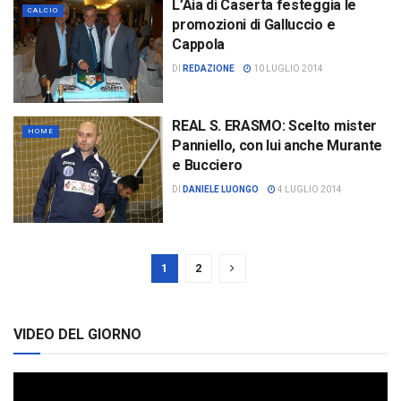
L’Aia di Caserta festeggia le
CALCIO
promozioni di Galluccio e
Cappola
DI
REDAZIONE
10 LUGLIO 2014
REAL S. ERASMO: Scelto mister
HOME
Panniello, con lui anche Murante
e Bucciero
DI
DANIELE LUONGO
4 LUGLIO 2014
1
2
VIDEO DEL GIORNO
Video