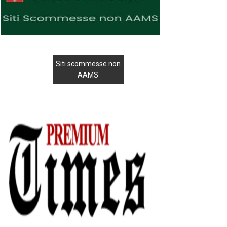
Siti scommesse non
AAMS