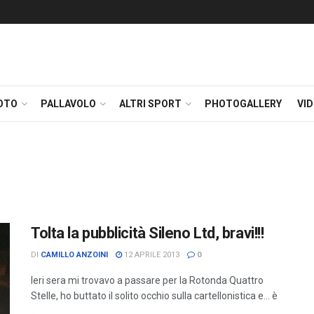
OTO
PALLAVOLO
ALTRI SPORT
PHOTOGALLERY
VI
Tolta la pubblicità Sileno Ltd, bravi!!!
DI
CAMILLO ANZOINI
12 APRILE 2013
0
Ieri sera mi trovavo a passare per la Rotonda Quattro
Stelle, ho buttato il solito occhio sulla cartellonistica e... è
...