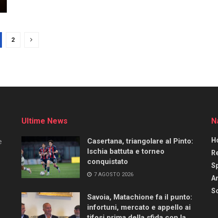
2
Ultime News
N
H
Casertana, triangolare al Pinto:
e
Ischia battuta e torneo
R
conquistato
S
7 AGOSTO 2026
Ar
Sc
Savoia, Matachione fa il punto:
infortuni, mercato e appello ai
tifosi prima della sfida con la