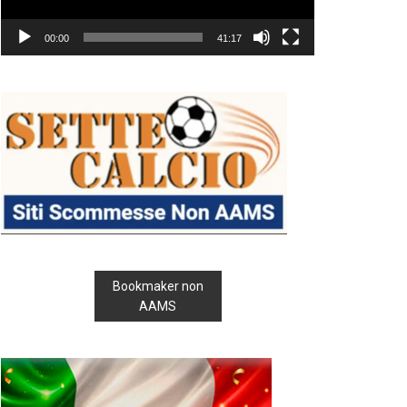
00:00
41:17
Bookmaker non
AAMS