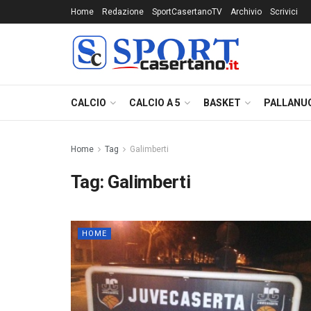
Home
Redazione
SportCasertanoTV
Archivio
Scrivici
CALCIO
CALCIO A 5
BASKET
PALLANU
Home
Tag
Galimberti
Tag:
Galimberti
HOME