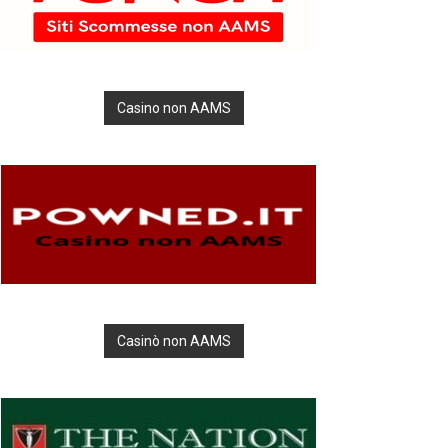
Casino non AAMS
Casinò non AAMS