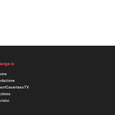
aviga in
ome
edazione
portCasertanoTV
chivio
rivici