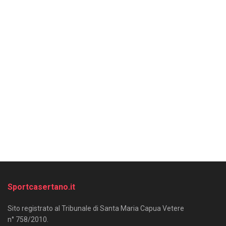
Sportcasertano.it
Sito registrato al Tribunale di Santa Maria Capua Vetere
n° 758/2010.