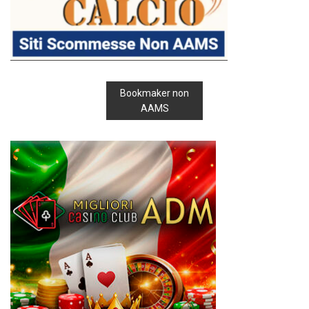
Bookmaker non
AAMS