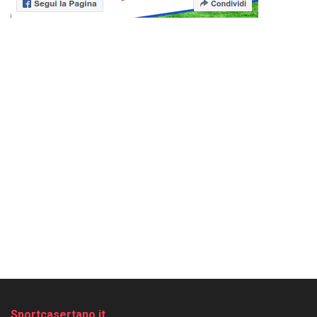
Sportcasertano.it