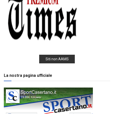
Siti non AAMS
La nostra pagina ufficiale