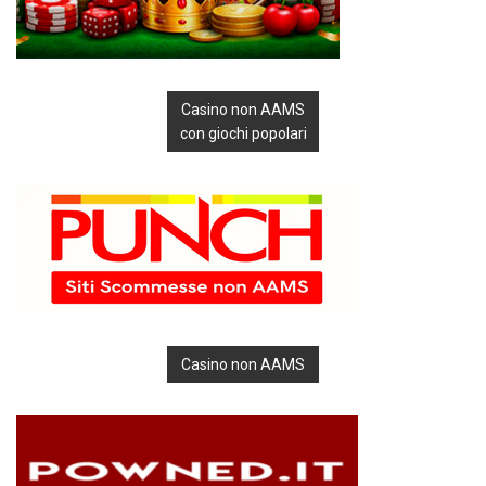
Casino non AAMS
con giochi popolari
Casino non AAMS