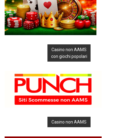
Casino non AAMS
con giochi popolari
Casino non AAMS