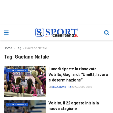
Home
Tag
Gaetano Natale
Tag:
Gaetano Natale
Lunedì riparte la rinnovata
A2 FEMMINILE
Volalto, Gagliardi: “Umiltà, lavoro
e determinazione”
DI
REDAZIONE
20 AGOSTO 2016
Volalto, il 22 agosto inizia la
A2 FEMMINILE
nuova stagione