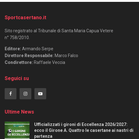
Sportcasertano.it
Sito registrato al Tribunale di Santa Maria Capua Vetere
n° 758/2010.
Editore:
Armando Serpe
Direttore Responsabile:
Marco Falco
Condirettore:
Raffaele Veccia
Seguici su
Ultime News
Ufficializzati i gironi di Eccellenza 2026/2027:
ecco il Girone A. Quattro le casertane ai nastri di
partenza