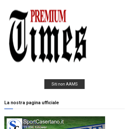
Siti non AAMS
La nostra pagina ufficiale