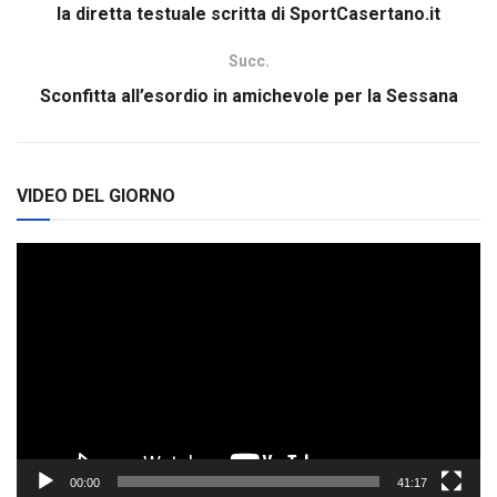
la diretta testuale scritta di SportCasertano.it
Succ.
Sconfitta all’esordio in amichevole per la Sessana
VIDEO DEL GIORNO
Video
Player
00:00
41:17