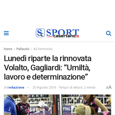
Home
Pallavolo
A2 femminile
Lunedì riparte la rinnovata
Volalto, Gagliardi: “Umiltà,
lavoro e determinazione”
A
di
redazione
20 Agosto 2016
Tempo di lettura: 2 minuti
A