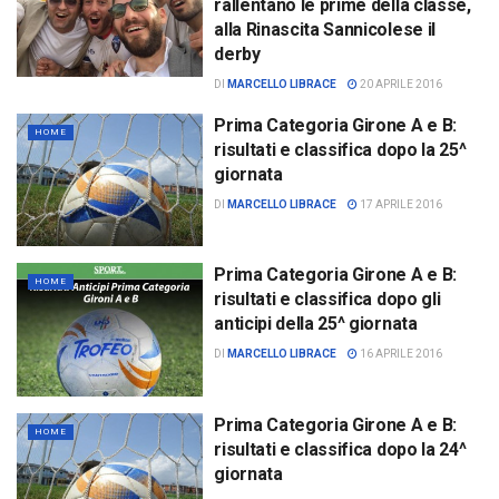
rallentano le prime della classe,
alla Rinascita Sannicolese il
derby
DI
MARCELLO LIBRACE
20 APRILE 2016
Prima Categoria Girone A e B:
HOME
risultati e classifica dopo la 25^
giornata
DI
MARCELLO LIBRACE
17 APRILE 2016
Prima Categoria Girone A e B:
HOME
risultati e classifica dopo gli
anticipi della 25^ giornata
DI
MARCELLO LIBRACE
16 APRILE 2016
Prima Categoria Girone A e B:
HOME
risultati e classifica dopo la 24^
giornata