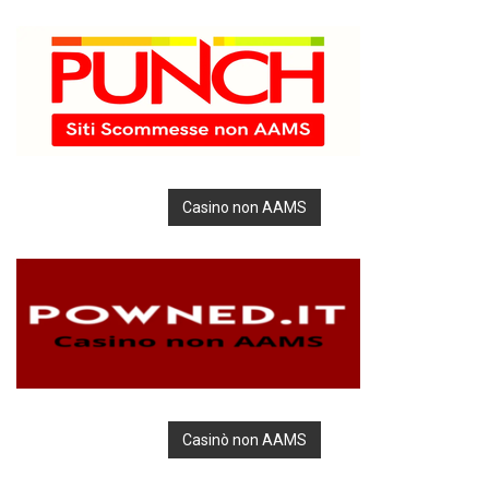
Casino non AAMS
Casinò non AAMS