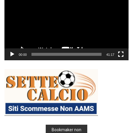
Player
00:00
41:17
Bookmaker non