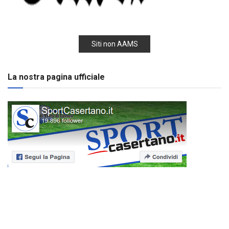
Siti non AAMS
La nostra pagina ufficiale