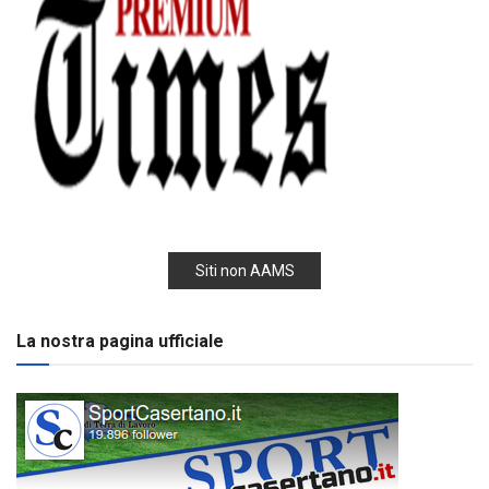
Siti non AAMS
La nostra pagina ufficiale