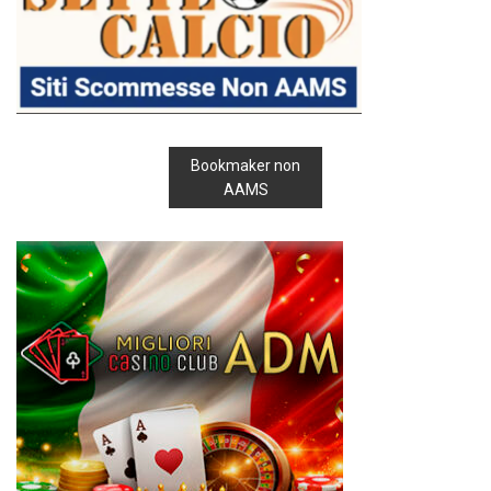
Bookmaker non
AAMS