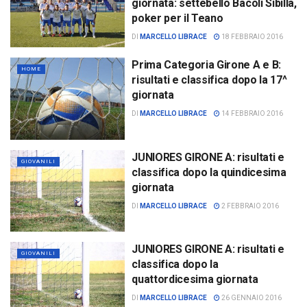
giornata: settebello Bacoli Sibilla,
poker per il Teano
DI
MARCELLO LIBRACE
18 FEBBRAIO 2016
Prima Categoria Girone A e B:
HOME
risultati e classifica dopo la 17^
giornata
DI
MARCELLO LIBRACE
14 FEBBRAIO 2016
JUNIORES GIRONE A: risultati e
GIOVANILI
classifica dopo la quindicesima
giornata
DI
MARCELLO LIBRACE
2 FEBBRAIO 2016
JUNIORES GIRONE A: risultati e
GIOVANILI
classifica dopo la
quattordicesima giornata
DI
MARCELLO LIBRACE
26 GENNAIO 2016