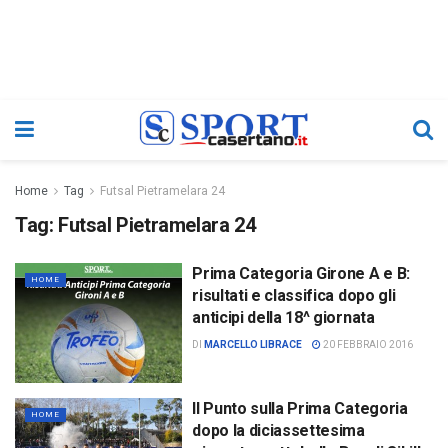
Home
Tag
Futsal Pietramelara 24
Tag:
Futsal Pietramelara 24
Prima Categoria Girone A e B:
HOME
risultati e classifica dopo gli
anticipi della 18^ giornata
DI
MARCELLO LIBRACE
20 FEBBRAIO 2016
Il Punto sulla Prima Categoria
HOME
dopo la diciassettesima