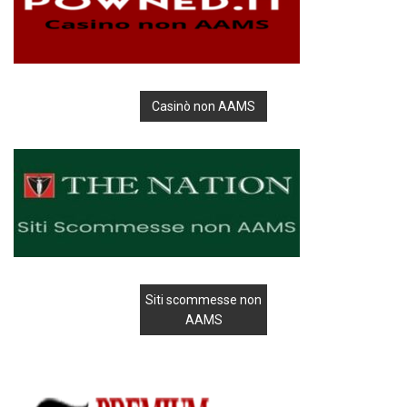
Casinò non AAMS
Siti scommesse non
AAMS