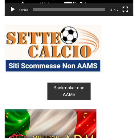
00:00
41:17
Bookmaker non
AAMS