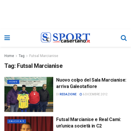
Home
Tag
Futsal Marcianise
Tag:
Futsal Marcianise
Nuovo colpo del Sala Marcianise:
HOME
arriva Galeotafiore
DI
REDAZIONE
6 DICEMBRE 2012
Futsal Marcianise e Real Cami:
CALCIO A 5
un’unica società in C2