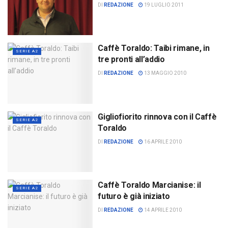
DI
REDAZIONE
19 LUGLIO 2011
Caffè Toraldo: Taibi rimane, in
SERIE A2
tre pronti all’addio
DI
REDAZIONE
13 MAGGIO 2010
Gigliofiorito rinnova con il Caffè
SERIE A2
Toraldo
DI
REDAZIONE
16 APRILE 2010
Caffè Toraldo Marcianise: il
SERIE A2
futuro è già iniziato
DI
REDAZIONE
14 APRILE 2010