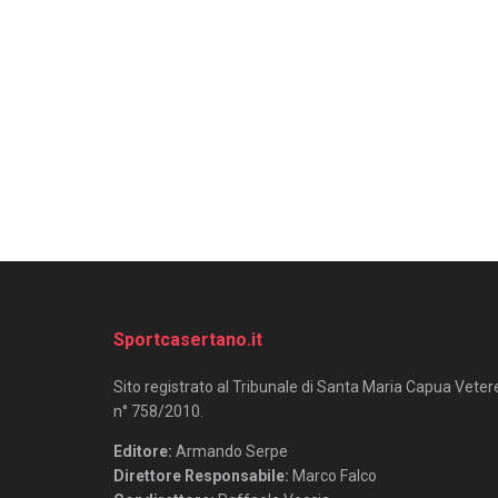
Sportcasertano.it
Sito registrato al Tribunale di Santa Maria Capua Veter
n° 758/2010.
Editore:
Armando Serpe
Direttore Responsabile:
Marco Falco