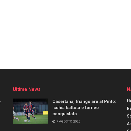
Ultime News
N
H
Casertana, triangolare al Pinto:
e
Ischia battuta e torneo
R
conquistato
S
7 AGOSTO 2026
Ar