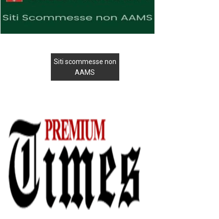
Siti scommesse non
AAMS