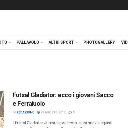
OTO
PALLAVOLO
ALTRI SPORT
PHOTOGALLERY
VI
Futsal Gladiator: ecco i giovani Sacco
e Ferraiuolo
DI
REDAZIONE
29 AGOSTO 2012
0
Il Fustal Gladiator Juniores presenta i suoi nuovi acquisti