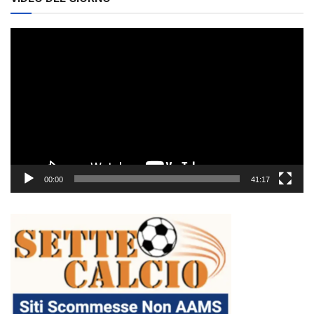
Video
Player
00:00
41:17