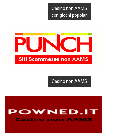
Casino non AAMS
con giochi popolari
Casino non AAMS