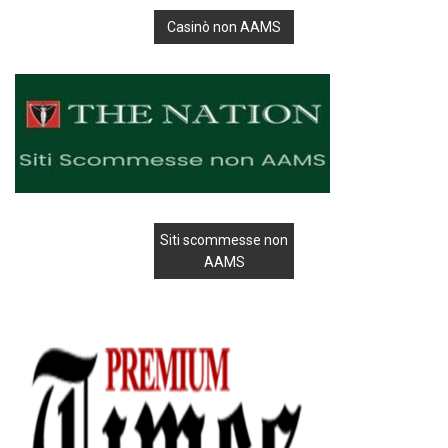
Casinò non AAMS
Siti scommesse non
AAMS