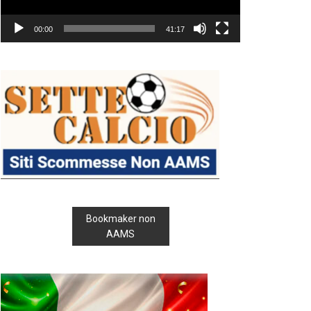
00:00
41:17
Bookmaker non
AAMS