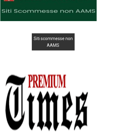
Siti scommesse non
AAMS