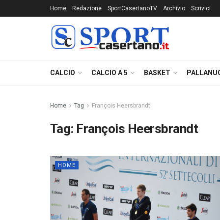
Home
Redazione
SportCasertanoTV
Archivio
Scrivici
CALCIO
CALCIO A 5
BASKET
PALLANU
Home
Tag
François Heersbrandt
Tag:
François Heersbrandt
HOME