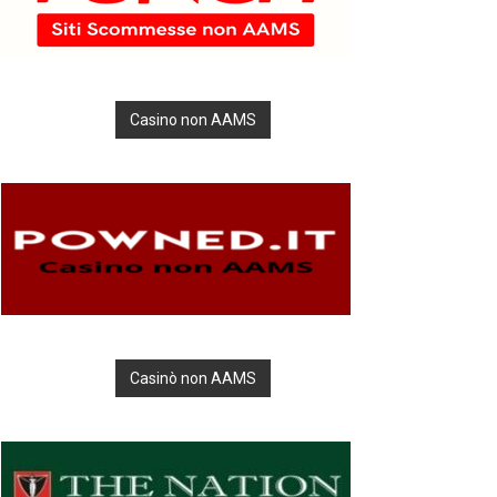
Casino non AAMS
Casinò non AAMS