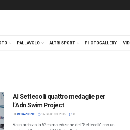
OTO
PALLAVOLO
ALTRI SPORT
PHOTOGALLERY
VI
Al Settecolli quattro medaglie per
l’Adn Swim Project
DI
REDAZIONE
16 GIUGNO 2015
0
Va in archivio la 52esima edizione del "Settecolli" con un