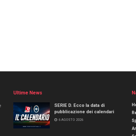
Ultime News
N
H
SERIE D. Ecco la data di
e
pubblicazione dei calendari
R
6 AGOSTO 2026
S
Ar