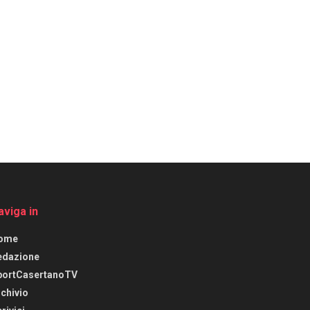
aviga in
ome
edazione
portCasertanoTV
chivio