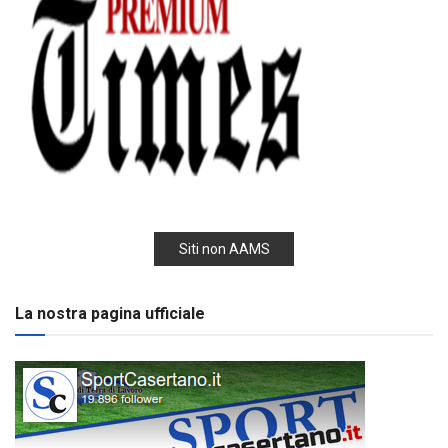
Siti non AAMS
La nostra pagina ufficiale