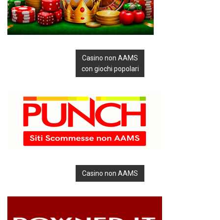
Casino non AAMS
con giochi popolari
Casino non AAMS