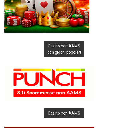
Casino non AAMS
con giochi popolari
Casino non AAMS