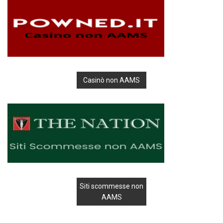
Casinò non AAMS
Siti scommesse non
AAMS