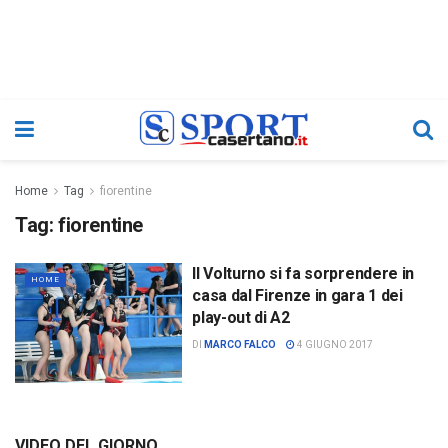
Home
Tag
fiorentine
Tag:
fiorentine
Il Volturno si fa sorprendere in
HOME
casa dal Firenze in gara 1 dei
play-out di A2
DI
MARCO FALCO
4 GIUGNO 2017
VIDEO DEL GIORNO