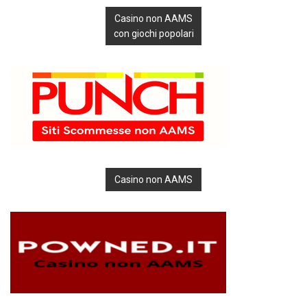
Casino non AAMS
con giochi popolari
Casino non AAMS