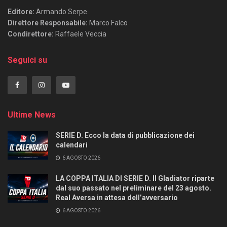
Editore:
Armando Serpe
Direttore Responsabile:
Marco Falco
Condirettore:
Raffaele Veccia
Seguici su
Ultime News
SERIE D. Ecco la data di pubblicazione dei
calendari
6 AGOSTO 2026
LA COPPA ITALIA DI SERIE D. Il Gladiator riparte
dal suo passato nel preliminare del 23 agosto.
Real Aversa in attesa dell’avversario
6 AGOSTO 2026