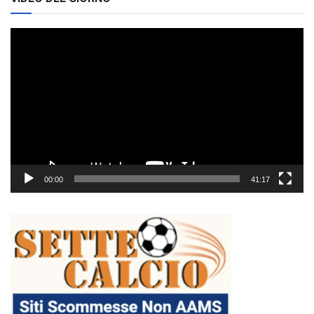
Video
Player
00:00
41:17