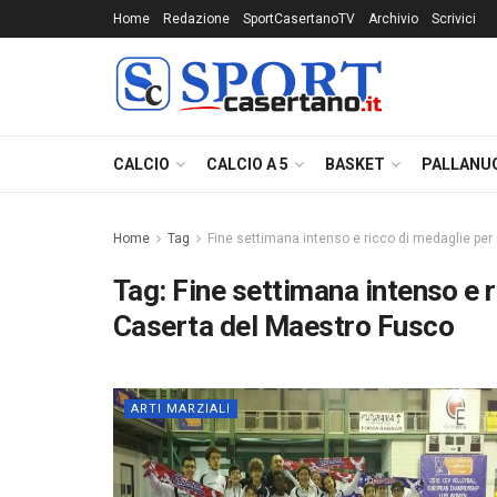
Home
Redazione
SportCasertanoTV
Archivio
Scrivici
CALCIO
CALCIO A 5
BASKET
PALLANU
Home
Tag
Fine settimana intenso e ricco di medaglie pe
Tag:
Fine settimana intenso e 
Caserta del Maestro Fusco
ARTI MARZIALI