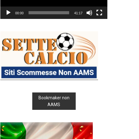
00:00
41:17
Bookmaker non
AAMS