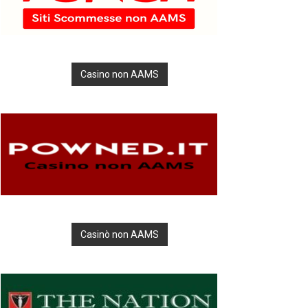
Casino non AAMS
Casinò non AAMS