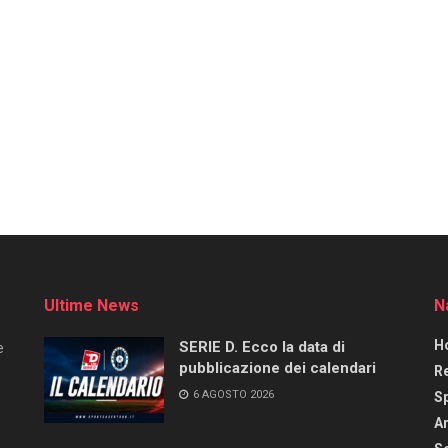
Ultime News
N
H
SERIE D. Ecco la data di
e
pubblicazione dei calendari
R
6 AGOSTO 2026
S
Ar