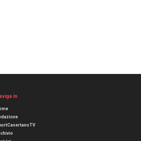
aviga in
ome
edazione
portCasertanoTV
chivio