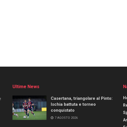
Ultime News
N
H
Casertana, triangolare al Pinto:
e
Ischia battuta e torneo
R
conquistato
S
7 AGOSTO 2026
Ar