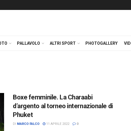
OTO
PALLAVOLO
ALTRI SPORT
PHOTOGALLERY
VI
Boxe femminile. La Charaabi
d’argento al torneo internazionale di
Phuket
DI
MARCO FALCO
11 APRILE 2022
0