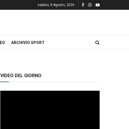
sabato, 8 Agosto, 2026
DEO
ARCHIVIO SPORT
VIDEO DEL GIORNO
Video
Player