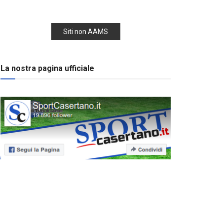
Siti non AAMS
La nostra pagina ufficiale