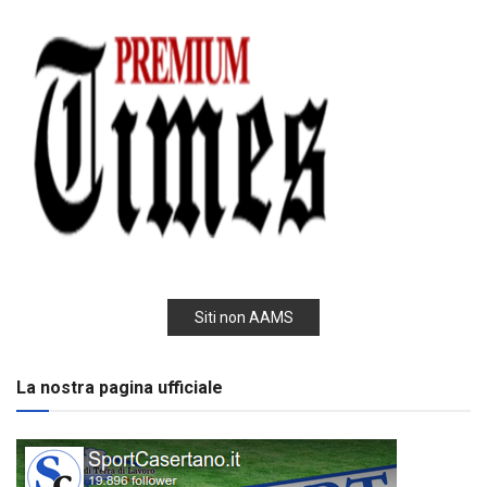
Siti non AAMS
La nostra pagina ufficiale