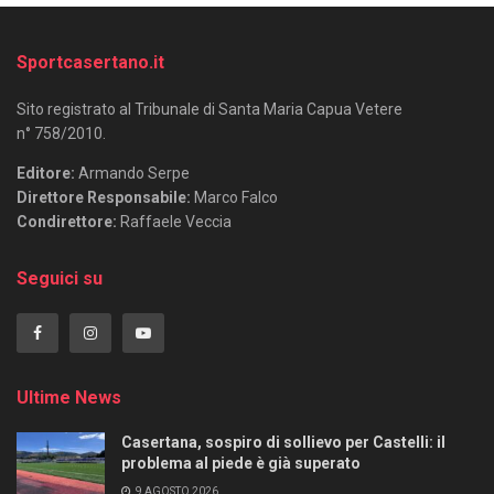
Sportcasertano.it
Sito registrato al Tribunale di Santa Maria Capua Vetere
n° 758/2010.
Editore:
Armando Serpe
Direttore Responsabile:
Marco Falco
Condirettore:
Raffaele Veccia
Seguici su
Ultime News
Casertana, sospiro di sollievo per Castelli: il
problema al piede è già superato
9 AGOSTO 2026