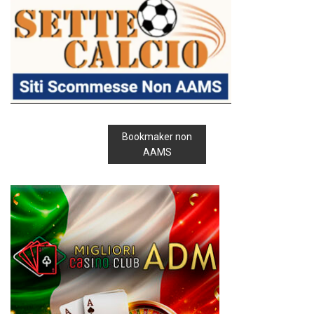
Bookmaker non
AAMS