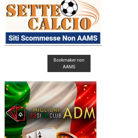
Bookmaker non
AAMS