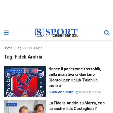
Home
Tag
Fideli Andria
Tag:
Fideli Andria
Nasce il panettone rossoblù,
CASERTANA
bella iniziativa di Gaetano
Ciontoli per il club ‘Falchi in
centro’
DI
ARMANDO SERPE
18 GENNAIO 2018
La Fidelis Andria su Marra, con
HOME
lui anche il ds Costagliola?