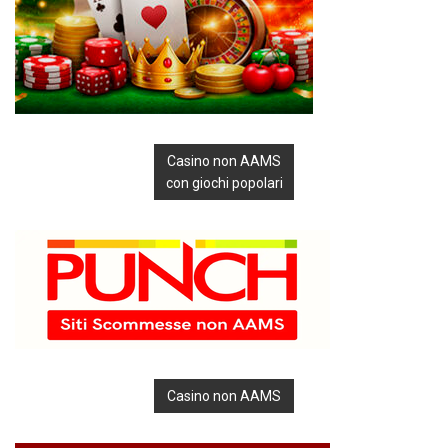
Casino non AAMS
con giochi popolari
Casino non AAMS