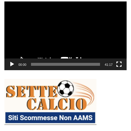
Video
Player
00:00
41:17