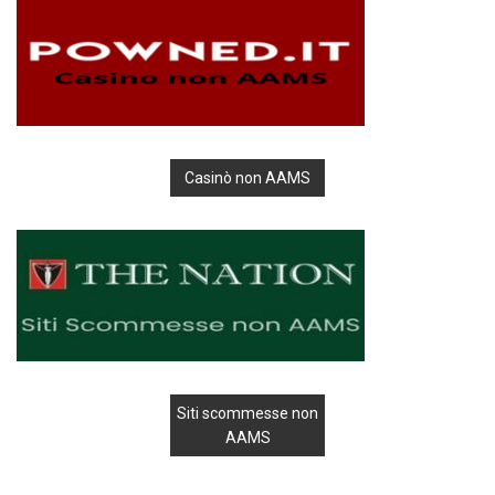
Casinò non AAMS
Siti scommesse non
AAMS