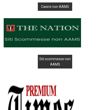
Casinò non AAMS
Siti scommesse non
AAMS