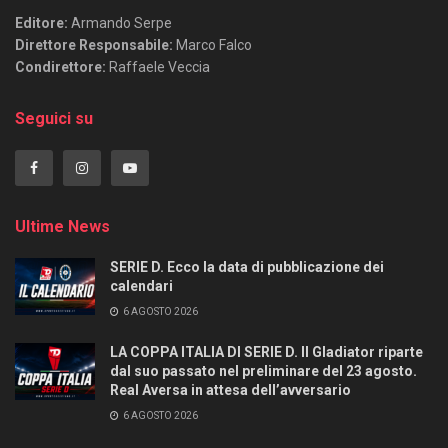
Editore:
Armando Serpe
Direttore Responsabile:
Marco Falco
Condirettore:
Raffaele Veccia
Seguici su
Ultime News
SERIE D. Ecco la data di pubblicazione dei
calendari
6 AGOSTO 2026
LA COPPA ITALIA DI SERIE D. Il Gladiator riparte
dal suo passato nel preliminare del 23 agosto.
Real Aversa in attesa dell’avversario
6 AGOSTO 2026