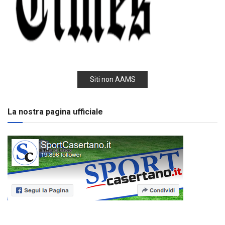
Siti non AAMS
La nostra pagina ufficiale