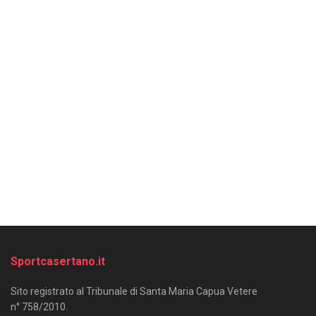
Sportcasertano.it
Sito registrato al Tribunale di Santa Maria Capua Vetere
n° 758/2010.