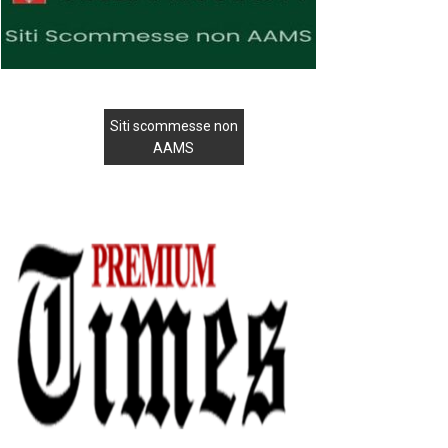
Siti scommesse non
AAMS