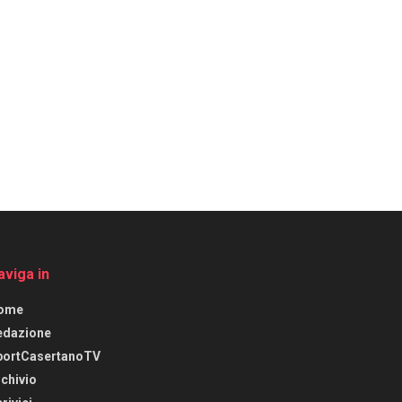
aviga in
ome
edazione
portCasertanoTV
chivio