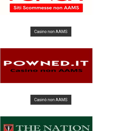
Casino non AAMS
Casinò non AAMS