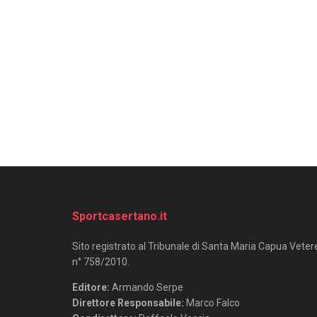
Sportcasertano.it
Sito registrato al Tribunale di Santa Maria Capua Veter
n° 758/2010.
Editore:
Armando Serpe
Direttore Responsabile:
Marco Falco