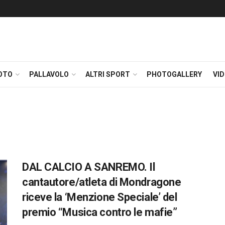
OTO
PALLAVOLO
ALTRI SPORT
PHOTOGALLERY
VI
DAL CALCIO A SANREMO. Il
cantautore/atleta di Mondragone
riceve la ‘Menzione Speciale’ del
premio “Musica contro le mafie”