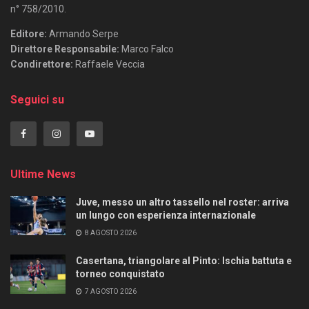
n° 758/2010.
Editore:
Armando Serpe
Direttore Responsabile:
Marco Falco
Condirettore:
Raffaele Veccia
Seguici su
Ultime News
Juve, messo un altro tassello nel roster: arriva
un lungo con esperienza internazionale
8 AGOSTO 2026
Casertana, triangolare al Pinto: Ischia battuta e
torneo conquistato
7 AGOSTO 2026