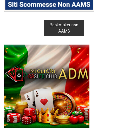
Bookmaker non
AAMS