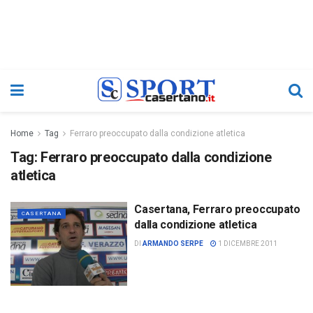
Home
Tag
Ferraro preoccupato dalla condizione atletica
Tag:
Ferraro preoccupato dalla condizione
atletica
Casertana, Ferraro preoccupato
CASERTANA
dalla condizione atletica
DI
ARMANDO SERPE
1 DICEMBRE 2011