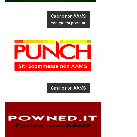
Casino non AAMS
con giochi popolari
Casino non AAMS