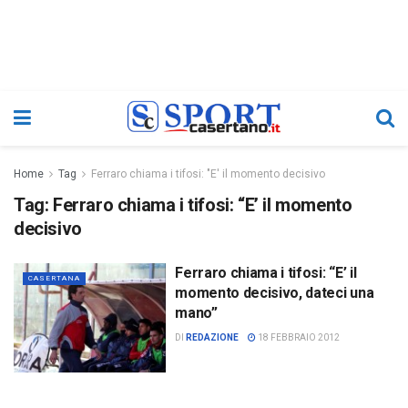
Home
Tag
Ferraro chiama i tifosi: "E' il momento decisivo
Tag:
Ferraro chiama i tifosi: “E’ il momento
decisivo
Ferraro chiama i tifosi: “E’ il
CASERTANA
momento decisivo, dateci una
mano”
DI
REDAZIONE
18 FEBBRAIO 2012