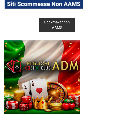
Bookmaker non
AAMS