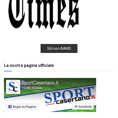
Siti non AAMS
La nostra pagina ufficiale