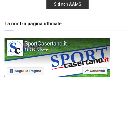
Siti non AAMS
La nostra pagina ufficiale