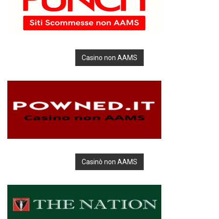
Casino non AAMS
Casinò non AAMS