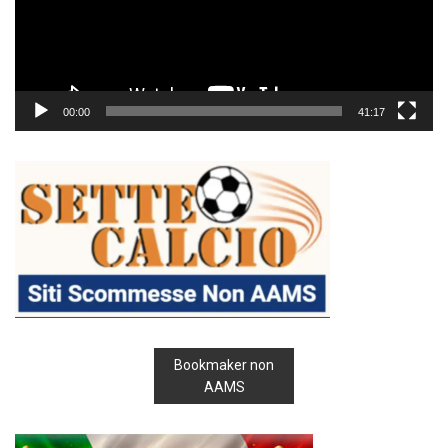
00:00
41:17
Bookmaker non
AAMS