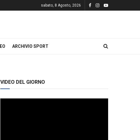
sabato, 8 Agosto, 2026
DEO
ARCHIVIO SPORT
VIDEO DEL GIORNO
Video
Player