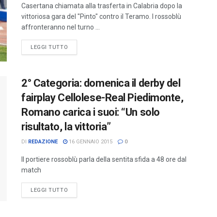
Casertana chiamata alla trasferta in Calabria dopo la
vittoriosa gara del "Pinto" contro il Teramo. I rossoblù
affronteranno nel turno ...
LEGGI TUTTO
2° Categoria: domenica il derby del
fairplay Cellolese-Real Piedimonte,
Romano carica i suoi: “Un solo
risultato, la vittoria”
DI
REDAZIONE
16 GENNAIO 2015
0
Il portiere rossoblù parla della sentita sfida a 48 ore dal
match
LEGGI TUTTO