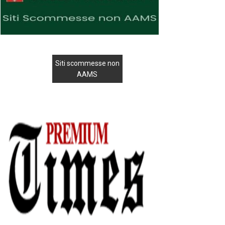
Siti scommesse non
AAMS