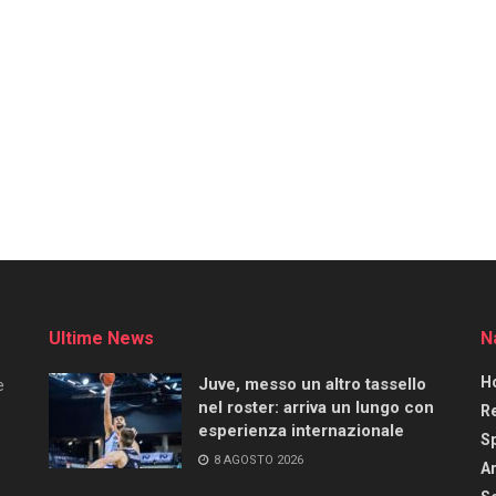
Ultime News
N
H
Juve, messo un altro tassello
e
nel roster: arriva un lungo con
R
esperienza internazionale
S
8 AGOSTO 2026
Ar