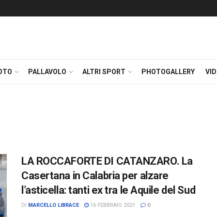
OTO
PALLAVOLO
ALTRI SPORT
PHOTOGALLERY
VI
LA ROCCAFORTE DI CATANZARO. La
Casertana in Calabria per alzare
l’asticella: tanti ex tra le Aquile del Sud
DI
MARCELLO LIBRACE
16 FEBBRAIO 2021
0