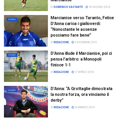
DI
DOMENICO VASTANTE
18 GIUGNO 2016
Marcianise verso Taranto, Felice
HOME
D’Anna carica i gialloverdi:
“Nonostante le assenze
possiamo fare bene”
DI
REDAZIONE
3 DICEMBRE 2015
D’Anna illude il Marcianise, poi ci
HOME
pensa l’arbitro: a Monopoli
finisce 1-1
DI
REDAZIONE
17 APRILE 2014
D’Anna: “A Grottaglie dimostrata
HOME
la nostra forza, ora vinciamo il
derby”
DI
REDAZIONE
26 MARZO 2014