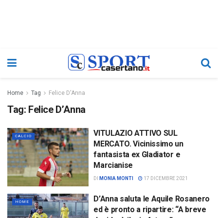
Home
Tag
Felice D'Anna
Tag:
Felice D’Anna
VITULAZIO ATTIVO SUL
CALCIO
MERCATO. Vicinissimo un
fantasista ex Gladiator e
Marcianise
DI
MONIA MONTI
17 DICEMBRE 2021
D’Anna saluta le Aquile Rosanero
HOME
ed è pronto a ripartire: “A breve