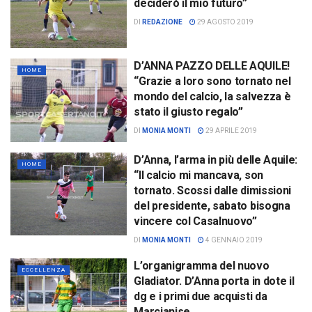
deciderò il mio futuro”
DI
REDAZIONE
29 AGOSTO 2019
D’ANNA PAZZO DELLE AQUILE!
HOME
“Grazie a loro sono tornato nel
mondo del calcio, la salvezza è
stato il giusto regalo”
DI
MONIA MONTI
29 APRILE 2019
D’Anna, l’arma in più delle Aquile:
HOME
“Il calcio mi mancava, son
tornato. Scossi dalle dimissioni
del presidente, sabato bisogna
vincere col Casalnuovo”
DI
MONIA MONTI
4 GENNAIO 2019
L’organigramma del nuovo
ECCELLENZA
Gladiator. D’Anna porta in dote il
dg e i primi due acquisti da
Marcianise