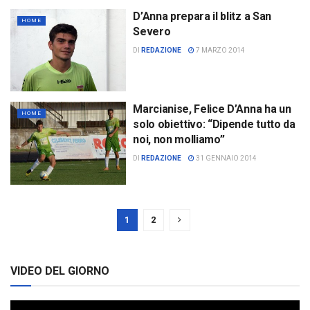
D’Anna prepara il blitz a San
HOME
Severo
DI
REDAZIONE
7 MARZO 2014
Marcianise, Felice D’Anna ha un
HOME
solo obiettivo: “Dipende tutto da
noi, non molliamo”
DI
REDAZIONE
31 GENNAIO 2014
1
2
VIDEO DEL GIORNO
Video