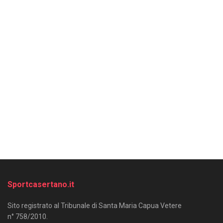
Sportcasertano.it
Sito registrato al Tribunale di Santa Maria Capua Vetere
n° 758/2010.