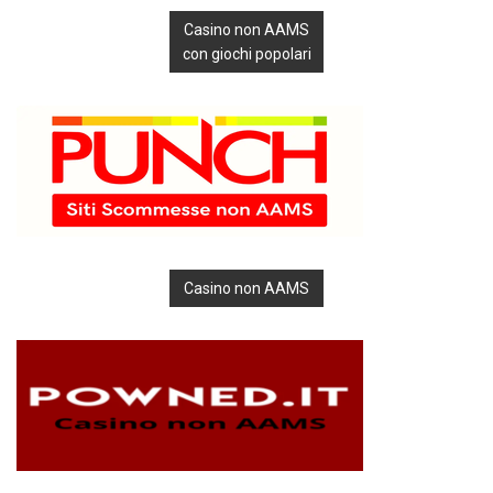
Casino non AAMS
con giochi popolari
Casino non AAMS