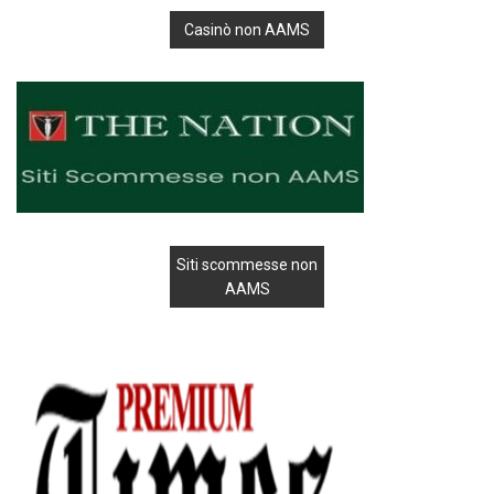
Casinò non AAMS
Siti scommesse non
AAMS