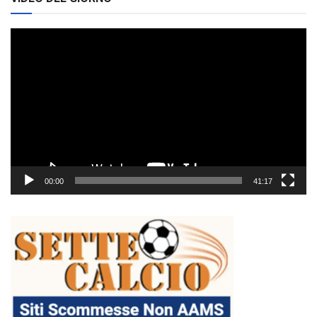
Video
Player
00:00
41:17