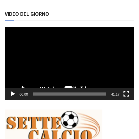
VIDEO DEL GIORNO
Video
Player
00:00
41:17