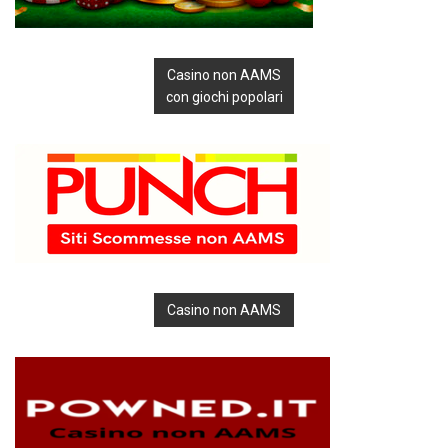
Casino non AAMS
con giochi popolari
Casino non AAMS