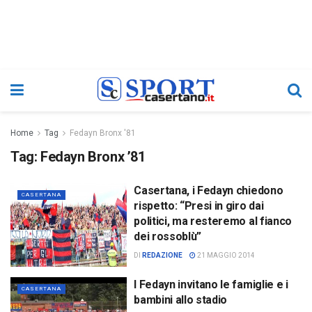
Home
Tag
Fedayn Bronx '81
Tag:
Fedayn Bronx ’81
Casertana, i Fedayn chiedono
CASERTANA
rispetto: “Presi in giro dai
politici, ma resteremo al fianco
dei rossoblù”
DI
REDAZIONE
21 MAGGIO 2014
I Fedayn invitano le famiglie e i
CASERTANA
bambini allo stadio