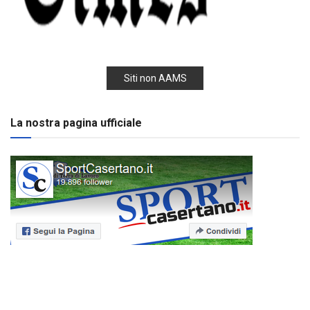
Siti non AAMS
La nostra pagina ufficiale