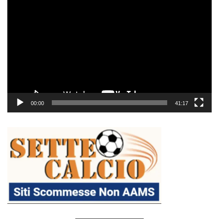
Video
Player
00:00
41:17