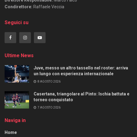
Direttore Responsabile:
Marco Falco
Condirettore:
Raffaele Veccia
Seguici su
Ultime News
Juve, messo un altro tassello nel roster: arriva
un lungo con esperienza internazionale
8 AGOSTO 2026
Casertana, triangolare al Pinto: Ischia battuta e
torneo conquistato
7 AGOSTO 2026
Naviga in
Home