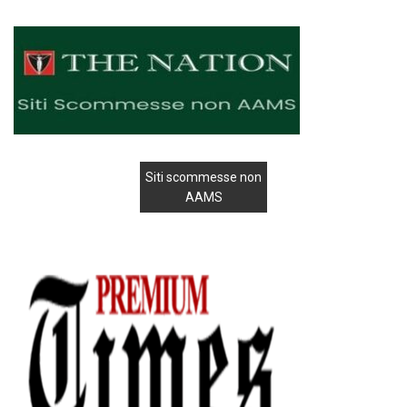
Siti scommesse non
AAMS