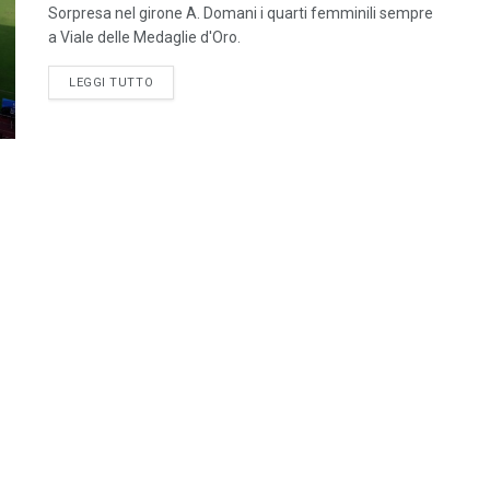
Sorpresa nel girone A. Domani i quarti femminili sempre
a Viale delle Medaglie d'Oro.
LEGGI TUTTO