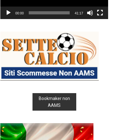
00:00
41:17
Bookmaker non
AAMS