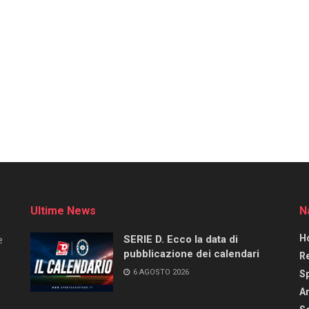
Ultime News
N
H
SERIE D. Ecco la data di
e
pubblicazione dei calendari
R
6 AGOSTO 2026
S
Ar