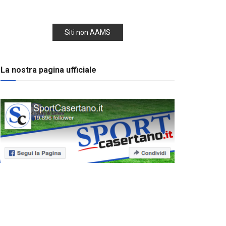
Siti non AAMS
La nostra pagina ufficiale