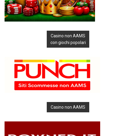
Casino non AAMS
con giochi popolari
Casino non AAMS