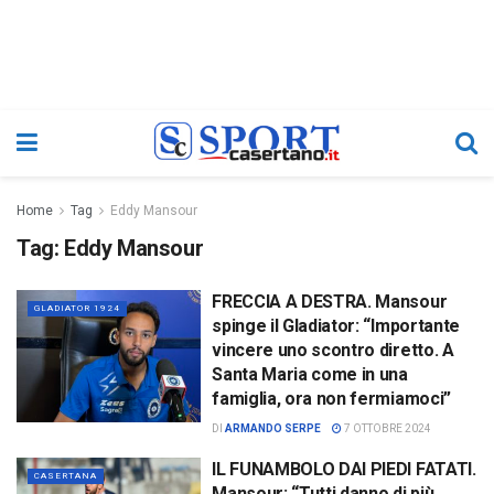
Home
Tag
Eddy Mansour
Tag:
Eddy Mansour
FRECCIA A DESTRA. Mansour
GLADIATOR 1924
spinge il Gladiator: “Importante
vincere uno scontro diretto. A
Santa Maria come in una
famiglia, ora non fermiamoci”
DI
ARMANDO SERPE
7 OTTOBRE 2024
IL FUNAMBOLO DAI PIEDI FATATI.
CASERTANA
Mansour: “Tutti danno di più