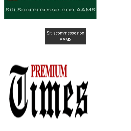
Siti scommesse non
AAMS