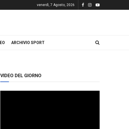
venerdì, 7 Agosto, 2026
DEO
ARCHIVIO SPORT
VIDEO DEL GIORNO
Video
Player