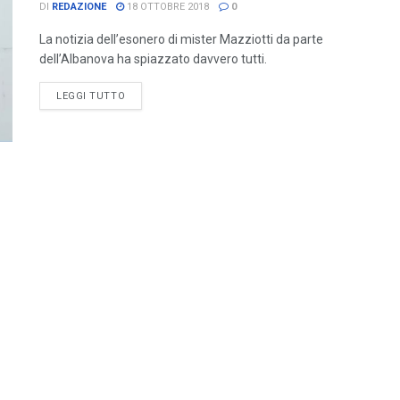
DI
REDAZIONE
18 OTTOBRE 2018
0
La notizia dell’esonero di mister Mazziotti da parte
dell’Albanova ha spiazzato davvero tutti.
LEGGI TUTTO