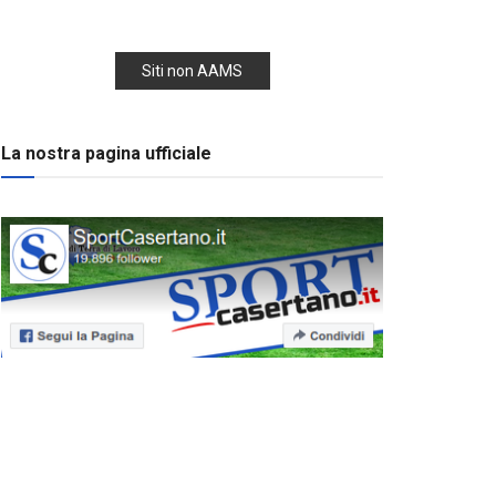
Siti non AAMS
La nostra pagina ufficiale