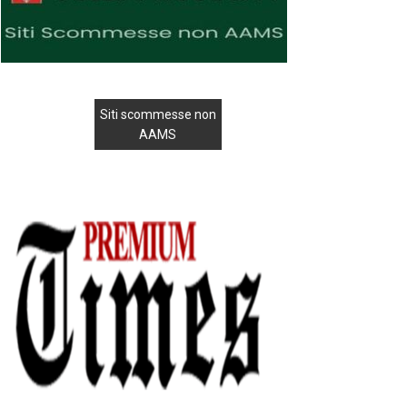
Siti scommesse non
AAMS