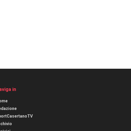
aviga in
ome
edazione
portCasertanoTV
chivio