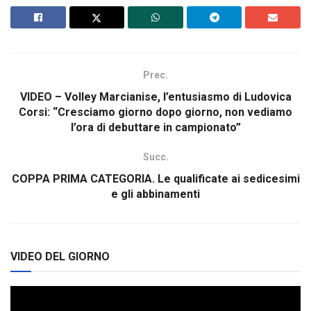
Prec.
VIDEO – Volley Marcianise, l’entusiasmo di Ludovica
Corsi: “Cresciamo giorno dopo giorno, non vediamo
l’ora di debuttare in campionato”
Succ.
COPPA PRIMA CATEGORIA. Le qualificate ai sedicesimi
e gli abbinamenti
VIDEO DEL GIORNO
Video
Player