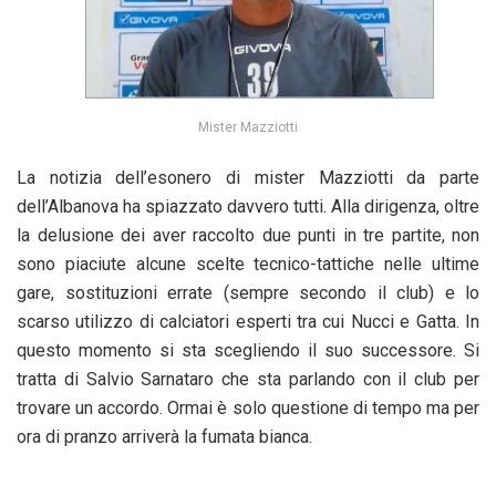
Mister Mazziotti
La notizia dell’esonero di mister Mazziotti da parte
dell’Albanova ha spiazzato davvero tutti. Alla dirigenza, oltre
la delusione dei aver raccolto due punti in tre partite, non
sono piaciute alcune scelte tecnico-tattiche nelle ultime
gare, sostituzioni errate (sempre secondo il club) e lo
scarso utilizzo di calciatori esperti tra cui Nucci e Gatta. In
questo momento si sta scegliendo il suo successore. Si
tratta di Salvio Sarnataro che sta parlando con il club per
trovare un accordo. Ormai è solo questione di tempo ma per
ora di pranzo arriverà la fumata bianca.