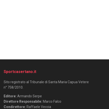
Sportcasertano.it
Sito registrato al Tribunale di Santa Maria Capua Vetere
n° 758/2010.
Editore:
Armando Serpe
Direttore Responsabile:
Marco Falco
Condirettore:
Raffaele Veccia