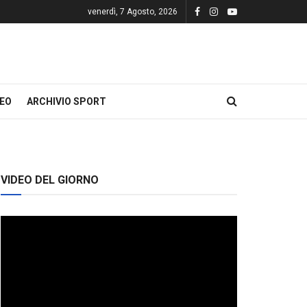
venerdì, 7 Agosto, 2026
DEO
ARCHIVIO SPORT
VIDEO DEL GIORNO
Video
Player