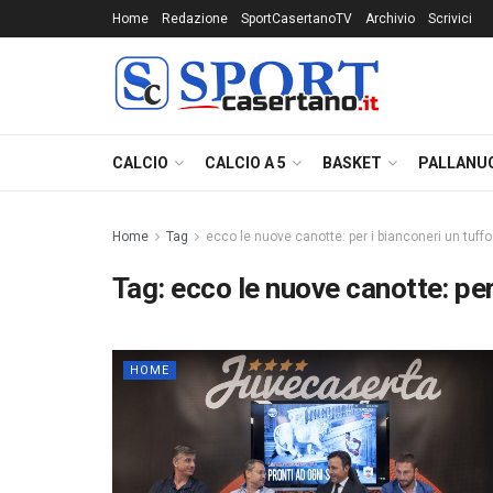
Home
Redazione
SportCasertanoTV
Archivio
Scrivici
CALCIO
CALCIO A 5
BASKET
PALLANU
Home
Tag
ecco le nuove canotte: per i bianconeri un tuffo
Tag:
ecco le nuove canotte: per 
HOME