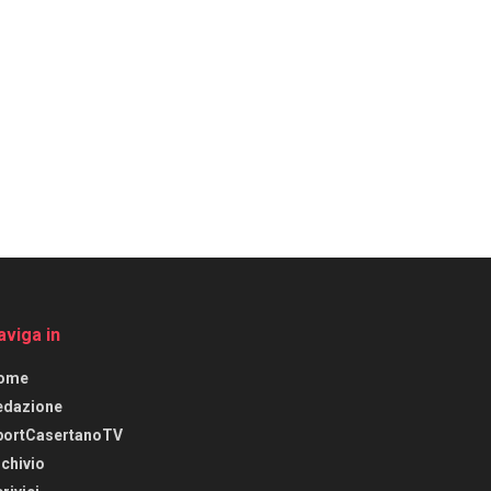
aviga in
ome
edazione
portCasertanoTV
chivio