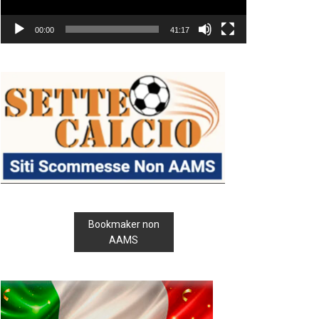
00:00
41:17
Bookmaker non
AAMS