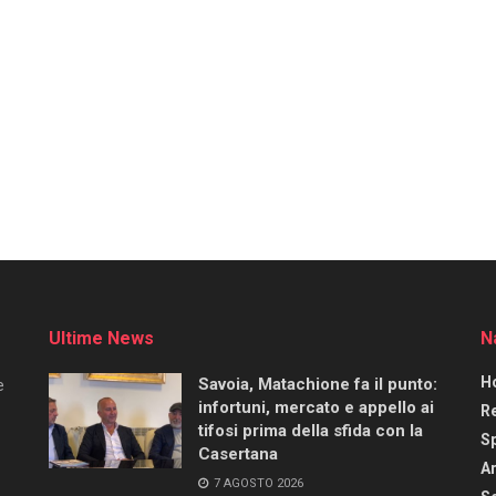
Ultime News
N
H
Savoia, Matachione fa il punto:
e
infortuni, mercato e appello ai
R
tifosi prima della sfida con la
S
Casertana
Ar
7 AGOSTO 2026